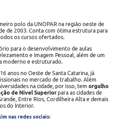
Seara
Xanxerê
imeiro polo da UNOPAR na região oeste de
Xaxim
sde de 2003. Conta com ótima estrutura para
 todos os cursos ofertados.
ório para o desenvolvimento de aulas
belezamento e Imagem Pessoal, além de um
ca moderno e estruturado.
 anos no Oeste de Santa Catarina, já
issionais no mercado de trabalho. Além
niversidades na cidade, por isso, tem
orgulho
ação de Nível Superior
para as cidades de
ande, Entre Rios, Cordilheira Alta e demais
tos do Interior.
m nas redes sociais: