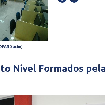
ao refeitório (UNOPAR Xaxim)
Hall de En
Alto Nível Formados pe