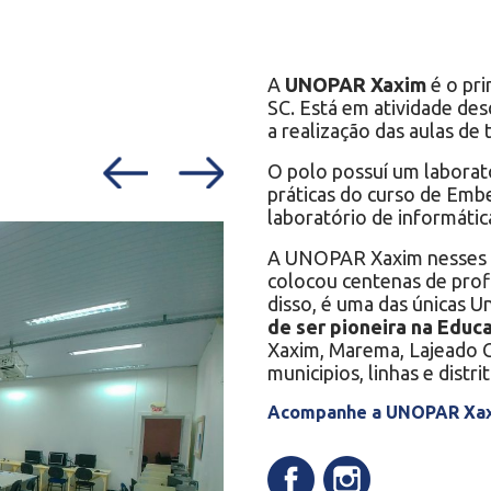
PRESENCIAL
Di
reito
A
UNOPAR Xaxim
é o pr
SC. Está em atividade de
a realização das aulas de
O polo possuí um laborat
PRESENCIAL
práticas do curso de Em
laboratório de informáti
Di
reito
A UNOPAR Xaxim nesses 16
colocou centenas de prof
disso, é uma das únicas U
de ser pioneira na Educ
Xaxim, Marema, Lajeado Gr
municipios, linhas e distri
Acompanhe a UNOPAR Xaxi